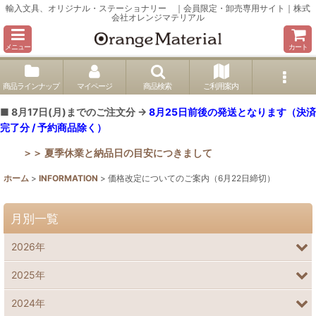
輸入文具、オリジナル・ステーショナリー ｜会員限定・卸売専用サイト｜株式
会社オレンジマテリアル
メニュー
カート
商品ラインナップ
マイページ
商品検索
ご利用案内
■ 8月17日(月)までのご注文分 →
8月25日前後の発送となります（決済
完了分 / 予約商品除く）
＞＞ 夏季休業と納品日の目安につきまして
ホーム
>
INFORMATION
>
価格改定についてのご案内（6月22日締切）
月別一覧
2026年
2025年
2024年