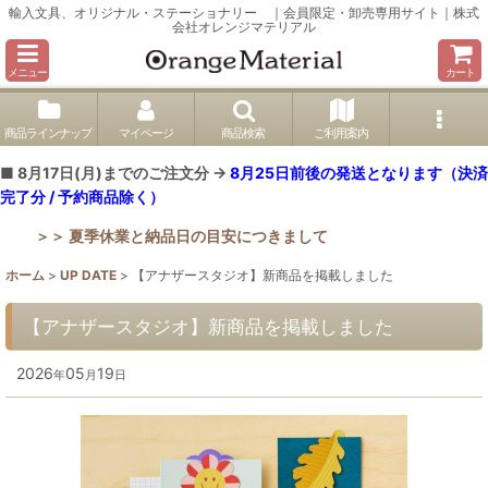
輸入文具、オリジナル・ステーショナリー ｜会員限定・卸売専用サイト｜株式
会社オレンジマテリアル
メニュー
カート
商品ラインナップ
マイページ
商品検索
ご利用案内
■ 8月17日(月)までのご注文分 →
8月25日前後の発送となります（決済
完了分 / 予約商品除く）
＞＞ 夏季休業と納品日の目安につきまして
ホーム
>
UP DATE
>
【アナザースタジオ】新商品を掲載しました
【アナザースタジオ】新商品を掲載しました
2026
05
19
年
月
日