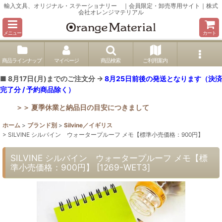
輸入文具、オリジナル・ステーショナリー ｜会員限定・卸売専用サイト｜株式
会社オレンジマテリアル
メニュー
カート
商品ラインナップ
マイページ
商品検索
ご利用案内
■ 8月17日(月)までのご注文分 →
8月25日前後の発送となります（決済
完了分 / 予約商品除く）
＞＞ 夏季休業と納品日の目安につきまして
ホーム
>
ブランド別
>
Silvine／イギリス
>
SILVINE シルバイン ウォータープルーフ メモ【標準小売価格：900円】
SILVINE シルバイン ウォータープルーフ メモ【標
準小売価格：900円】
[
1269-WET3
]