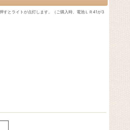
、押すとライトが点灯します。（ご購入時、電池ＬＲ41が3