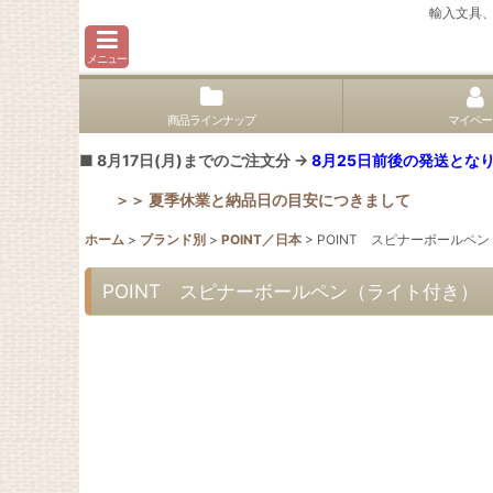
輸入文具
メニュー
商品ラインナップ
マイペー
■ 8月17日(月)までのご注文分 →
8月25日前後の発送となり
＞＞ 夏季休業と納品日の目安につきまして
ホーム
>
ブランド別
>
POINT／日本
>
POINT スピナーボールペ
POINT スピナーボールペン（ライト付き） 