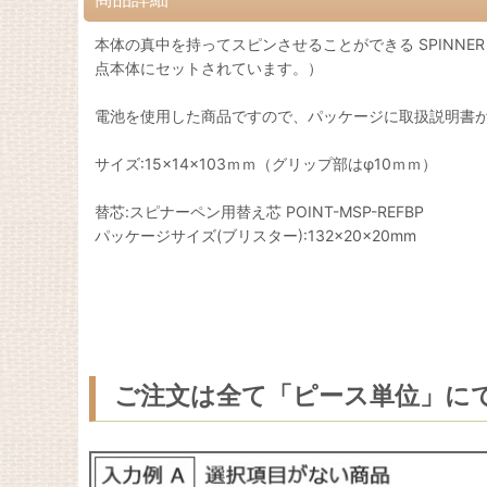
本体の真中を持ってスピンさせることができる SPINN
点本体にセットされています。）
電池を使用した商品ですので、パッケージに取扱説明書
サイズ:15×14×103ｍｍ（グリップ部はφ10ｍｍ）
替芯:スピナーペン用替え芯 POINT-MSP-REFBP
パッケージサイズ(ブリスター):132×20×20mm
ご注文は全て「ピース単位」に