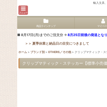
輸入文具
メニュー
商品ラインナップ
マイペー
■ 8月17日(月)までのご注文分 →
8月25日前後の発送となり
＞＞ 夏季休業と納品日の目安につきまして
ホーム
>
ブランド別
>
OTHERS／その他
>
クリップマティック・ステッ
クリップマティック・ステッカー【標準小売価格：[2