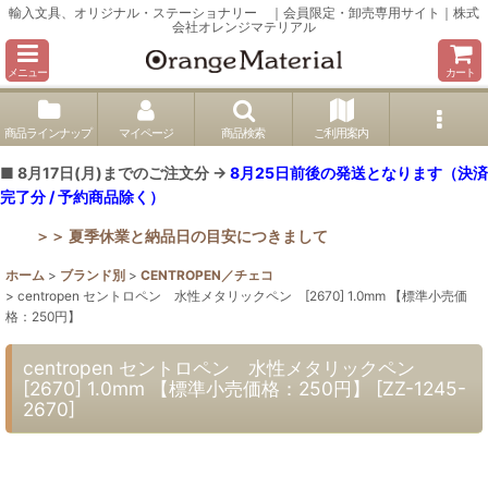
輸入文具、オリジナル・ステーショナリー ｜会員限定・卸売専用サイト｜株式
会社オレンジマテリアル
メニュー
カート
商品ラインナップ
マイページ
商品検索
ご利用案内
■ 8月17日(月)までのご注文分 →
8月25日前後の発送となります（決済
完了分 / 予約商品除く）
＞＞ 夏季休業と納品日の目安につきまして
ホーム
>
ブランド別
>
CENTROPEN／チェコ
>
centropen セントロペン 水性メタリックペン [2670] 1.0mm 【標準小売価
格：250円】
centropen セントロペン 水性メタリックペン
[2670] 1.0mm 【標準小売価格：250円】
[
ZZ-1245-
2670
]