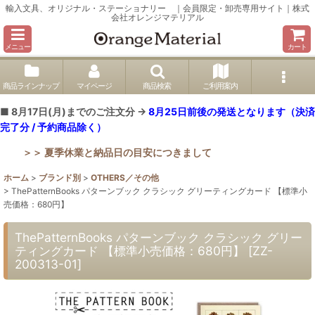
輸入文具、オリジナル・ステーショナリー ｜会員限定・卸売専用サイト｜株式
会社オレンジマテリアル
メニュー
カート
商品ラインナップ
マイページ
商品検索
ご利用案内
■ 8月17日(月)までのご注文分 →
8月25日前後の発送となります（決済
完了分 / 予約商品除く）
＞＞ 夏季休業と納品日の目安につきまして
ホーム
>
ブランド別
>
OTHERS／その他
>
ThePatternBooks パターンブック クラシック グリーティングカード 【標準小
売価格：680円】
ThePatternBooks パターンブック クラシック グリー
ティングカード 【標準小売価格：680円】
[
ZZ-
200313-01
]