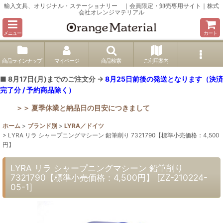
輸入文具、オリジナル・ステーショナリー ｜会員限定・卸売専用サイト｜株式
会社オレンジマテリアル
メニュー
カート
商品ラインナップ
マイページ
商品検索
ご利用案内
■ 8月17日(月)までのご注文分 →
8月25日前後の発送となります（決済
完了分 / 予約商品除く）
＞＞ 夏季休業と納品日の目安につきまして
ホーム
>
ブランド別
>
LYRA／ドイツ
>
LYRA リラ シャープニングマシーン 鉛筆削り 7321790【標準小売価格：4,500
円】
LYRA リラ シャープニングマシーン 鉛筆削り
7321790【標準小売価格：4,500円】
[
ZZ-210224-
05-1
]