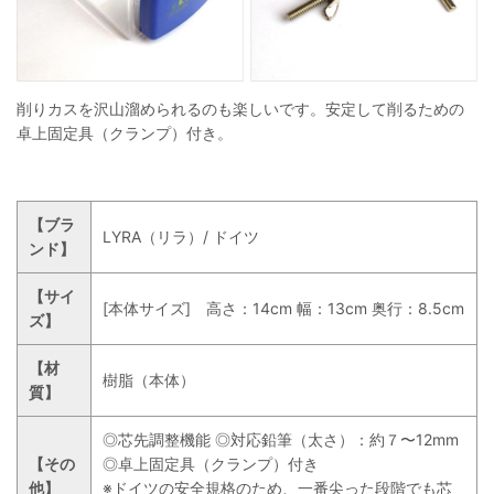
削りカスを沢山溜められるのも楽しいです。安定して削るための
卓上固定具（クランプ）付き。
【ブラ
LYRA（リラ）/ ドイツ
ンド】
【サイ
[本体サイズ] 高さ：14cm 幅：13cm 奥行：8.5cm
ズ】
【材
樹脂（本体）
質】
◎芯先調整機能 ◎対応鉛筆（太さ）：約７〜12mm
【その
◎卓上固定具（クランプ）付き
他】
※ドイツの安全規格のため、一番尖った段階でも芯