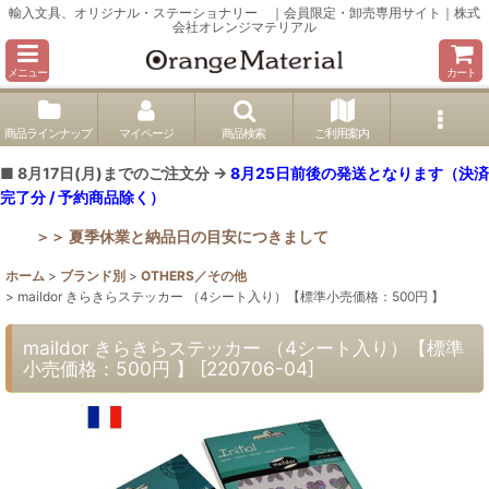
輸入文具、オリジナル・ステーショナリー ｜会員限定・卸売専用サイト｜株式
会社オレンジマテリアル
メニュー
カート
商品ラインナップ
マイページ
商品検索
ご利用案内
■ 8月17日(月)までのご注文分 →
8月25日前後の発送となります（決済
完了分 / 予約商品除く）
＞＞ 夏季休業と納品日の目安につきまして
ホーム
>
ブランド別
>
OTHERS／その他
>
maildor きらきらステッカー （4シート入り）【標準小売価格：500円 】
maildor きらきらステッカー （4シート入り）【標準
小売価格：500円 】
[
220706-04
]