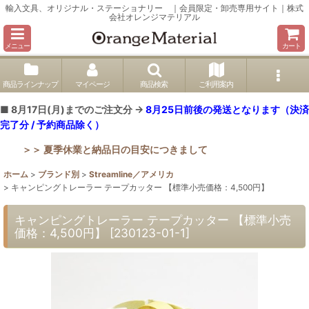
輸入文具、オリジナル・ステーショナリー ｜会員限定・卸売専用サイト｜株式
会社オレンジマテリアル
メニュー
カート
商品ラインナップ
マイページ
商品検索
ご利用案内
■ 8月17日(月)までのご注文分 →
8月25日前後の発送となります（決済
完了分 / 予約商品除く）
＞＞ 夏季休業と納品日の目安につきまして
ホーム
>
ブランド別
>
Streamline／アメリカ
>
キャンピングトレーラー テープカッター 【標準小売価格：4,500円】
キャンピングトレーラー テープカッター 【標準小売
価格：4,500円】
[
230123-01-1
]