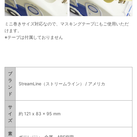
ミニ巻きサイズ対応なので、マスキングテープにもご使用いただ
けます。
※テープは付属しておりません
ブ
ラ
StreamLine（ストリームライン） / アメリカ
ン
ド
サ
イ
約 121 x 83 x 95 mm
ズ
素
ポリレジン、金属、ABS樹脂