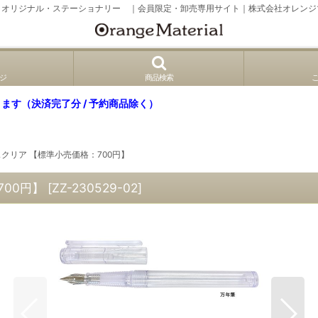
、オリジナル・ステーショナリー ｜会員限定・卸売専用サイト｜株式会社オレンジ
ジ
商品検索
ます（決済完了分 / 予約商品除く）
ースクリア 【標準小売価格：700円】
700円】
[
ZZ-230529-02
]