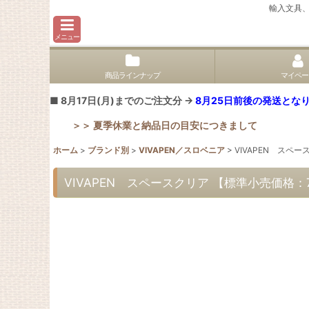
輸入文具
メニュー
商品ラインナップ
マイペー
■ 8月17日(月)までのご注文分 →
8月25日前後の発送となり
＞＞ 夏季休業と納品日の目安につきまして
ホーム
>
ブランド別
>
VIVAPEN／スロベニア
>
VIVAPEN スペ
VIVAPEN スペースクリア 【標準小売価格：