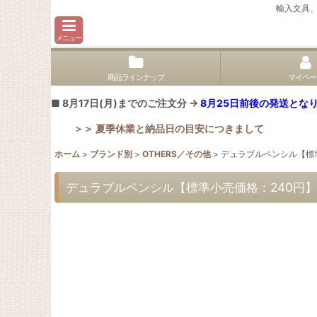
輸入文具
メニュー
商品ラインナップ
マイペー
■ 8月17日(月)までのご注文分 →
8月25日前後の発送となり
＞＞ 夏季休業と納品日の目安につきまして
ホーム
>
ブランド別
>
OTHERS／その他
>
デュラブルペンシル【標
デュラブルペンシル【標準小売価格：240円】