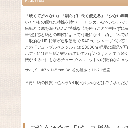
「硬くて折れない」「削らずに⾧く使える」「少ない摩
いくつもの優れた特性を持つエコロジカルなペンシルで
黒鉛と金属を混ぜ込んだ特殊な芯を使うことで削らずに
筆記は芯と紙との摩擦によって可能になり、消しゴムで
一般的な HB 鉛筆が通常使用で 540m、シャープペン芯 1
この「デュラブルペンシル」は 20000m 程度の筆記が
ボディには再生紙が使われていてわずか 3ｇととても軽
転がり防止にもなるチューブシルエットの特徴的なキャ
サイズ；Φ7ｘ145mm 3g 芯の濃さ；H~2H程度
＊再生紙の性質上色ムラや細かな汚れなどはご了承くだ