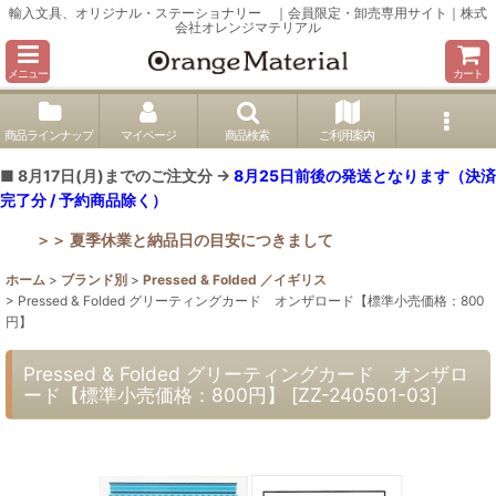
輸入文具、オリジナル・ステーショナリー ｜会員限定・卸売専用サイト｜株式
会社オレンジマテリアル
メニュー
カート
商品ラインナップ
マイページ
商品検索
ご利用案内
■ 8月17日(月)までのご注文分 →
8月25日前後の発送となります（決済
完了分 / 予約商品除く）
＞＞ 夏季休業と納品日の目安につきまして
ホーム
>
ブランド別
>
Pressed & Folded ／イギリス
>
Pressed & Folded グリーティングカード オンザロード【標準小売価格：800
円】
Pressed & Folded グリーティングカード オンザロ
ード【標準小売価格：800円】
[
ZZ-240501-03
]