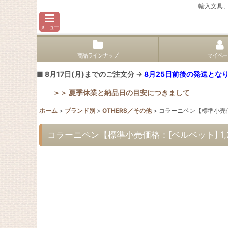
輸入文具
メニュー
商品ラインナップ
マイペー
■ 8月17日(月)までのご注文分 →
8月25日前後の発送となり
＞＞ 夏季休業と納品日の目安につきまして
ホーム
>
ブランド別
>
OTHERS／その他
>
コラーニペン【標準小売価格：[
コラーニペン【標準小売価格：[ベルベット] 1,200