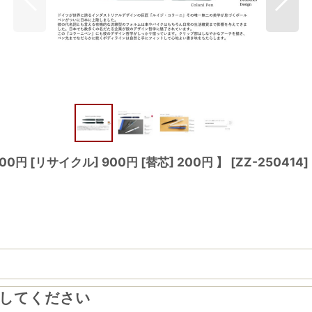
円 [リサイクル] 900円 [替芯] 200円 】
[
ZZ-250414
]
力してください