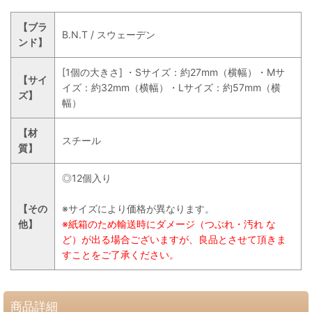
【ブラ
B.N.T / スウェーデン
ンド】
[1個の大きさ] ・Sサイズ：約27mm（横幅）・Mサ
【サイ
イズ：約32mm（横幅）・Lサイズ：約57mm（横
ズ】
幅）
【材
スチール
質】
◎12個入り
【その
※サイズにより価格が異なります。
他】
※紙箱のため輸送時にダメージ（つぶれ・汚れ な
ど）が出る場合ございますが、良品とさせて頂きま
すことをご了承ください。
商品詳細