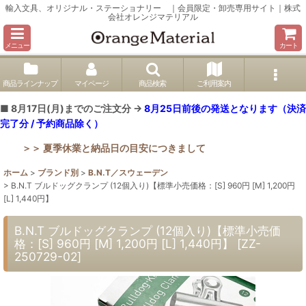
輸入文具、オリジナル・ステーショナリー ｜会員限定・卸売専用サイト｜株式
会社オレンジマテリアル
メニュー
カート
商品ラインナップ
マイページ
商品検索
ご利用案内
■ 8月17日(月)までのご注文分 →
8月25日前後の発送となります（決済
完了分 / 予約商品除く）
＞＞ 夏季休業と納品日の目安につきまして
ホーム
>
ブランド別
>
B.N.T／スウェーデン
>
B.N.T ブルドッグクランプ (12個入り)【標準小売価格：[S] 960円 [M] 1,200円
[L] 1,440円】
B.N.T ブルドッグクランプ (12個入り)【標準小売価
格：[S] 960円 [M] 1,200円 [L] 1,440円】
[
ZZ-
250729-02
]