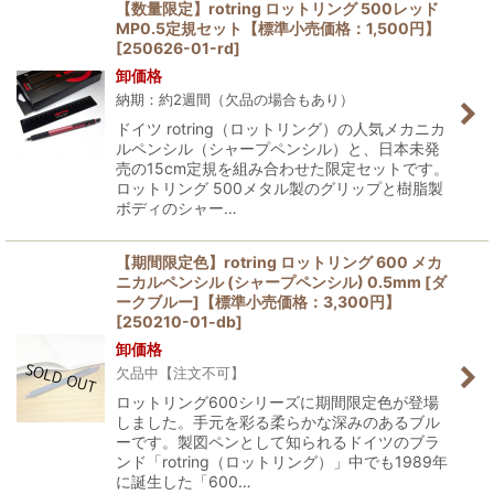
【数量限定】rotring ロットリング 500レッド
MP0.5定規セット【標準小売価格：1,500円】
[
250626-01-rd
]
卸価格
納期：約2週間（欠品の場合もあり）
ドイツ rotring（ロットリング）の人気メカニカ
ルペンシル（シャープペンシル）と、日本未発
売の15cm定規を組み合わせた限定セットです。
ロットリング 500メタル製のグリップと樹脂製
ボディのシャー…
【期間限定色】rotring ロットリング 600 メカ
ニカルペンシル (シャープペンシル) 0.5mm [ダ
ークブルー]【標準小売価格：3,300円】
[
250210-01-db
]
卸価格
欠品中【注文不可】
ロットリング600シリーズに期間限定色が登場
しました。手元を彩る柔らかな深みのあるブル
ーです。製図ペンとして知られるドイツのブラ
ンド「rotring（ロットリング）」中でも1989年
に誕生した「600…