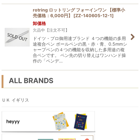
rotring ロットリング フォーインワン 【標準小
売価格：6,000円】
[
ZZ-140605-12-1
]
卸価格
欠品中【注文不可】
ドイツ・プロ御用達ブランド ４つの機能の多用
途複合ペン ボールペンの黒・赤・青、0.5mmシ
ャープペンの４つの機能を収納した多用途の複
合ペンです。 ペン先の切り替えはワンハンド操
作の「ペンデ…
ALL BRANDS
ＵＫ イギリス