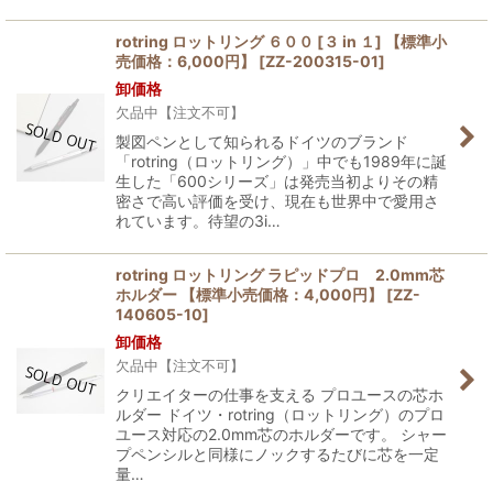
rotring ロットリング ６００ [３ in １] 【標準小
売価格：6,000円】
[
ZZ-200315-01
]
卸価格
欠品中【注文不可】
製図ペンとして知られるドイツのブランド
「rotring（ロットリング）」中でも1989年に誕
生した「600シリーズ」は発売当初よりその精
密さで高い評価を受け、現在も世界中で愛用さ
れています。待望の3i…
rotring ロットリング ラピッドプロ 2.0mm芯
ホルダー 【標準小売価格：4,000円】
[
ZZ-
140605-10
]
卸価格
欠品中【注文不可】
クリエイターの仕事を支える プロユースの芯ホ
ルダー ドイツ・rotring（ロットリング）のプロ
ユース対応の2.0mm芯のホルダーです。 シャー
プペンシルと同様にノックするたびに芯を一定
量…