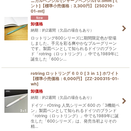
ニカルペンシル (シャープペンシル) 0.5mm [ミ
並び順
:
ント]【標準小売価格：3,300円】
[
250210-
01-mt
]
絞り込む
卸価格
納期：約2週間（欠品の場合もあり）
ロットリング600シリーズに期間限定色が登場
しました。手元を彩る爽やかなブルーグリーン
です。製図ペンとして知られるドイツのブラン
ド「rotring（ロットリング）」中でも1989年に
誕生した「600シ…
rotring ロットリング ６００ [３ in １] ホワイト
【標準小売価格：6,000円】
[
ZZ-200315-01-
wh
]
卸価格
納期：約2週間（欠品の場合もあり）
ドイツ・rOtring 人気シリーズ 600 の「3機能ペ
ン」製図ペンとして知られるドイツのブランド
「rotring（ロットリング）」中でも1989年に誕
生した「600シリーズ」は、発売当初よりその
精…