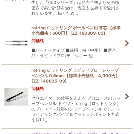
生した「600シリーズ」は発売当初よりその精
密さで高い評価を受け、現在も世界中で愛用さ
れています。 描くため…
rotring ロットリング ボールペン用 替芯 【標準
小売価格：600円】
[
ZZ-160309-03
]
卸価格
■パーカータイプ ■線幅：M（中字） ■適合
品：ラピッドプロ/ティッキー 他
rotring ロットリング ラピッドプロ シャープ
ペンシル 0.5mm 【標準小売価格：4,000円】
[
ZZ-140605-09
]
卸価格
クリエイターの仕事を支える プロユースのシャ
ープペンシル ドイツ・rotring（ロットリング）
のプロユース対応のシャープペンシルです。 ス
ライディングパイプ＆クッションポイント方式
を採用し…