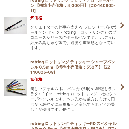
rotring ロットリング ラピッドプロ ボールペ
ン 【標準小売価格：4,000円】
[
ZZ-140605-
11
]
卸価格
クリエイターの仕事を支える プロシリーズのボ
ールペン ドイツ・rotring（ロットリング）のプ
ロユースシリーズのボールペンです。 ボディは
細身の真ちゅう製で、適度な重量感となってい
ます。
rotring ロットリング ティッキー シャープペン
シル 0.5mm 【標準小売価格：550円】
[
ZZ-
140605-08
]
卸価格
美しいフォルム 長いペン先で細かい筆記もラク
ラク♪ドイツ・rotring（ロットリング）社のシャ
ープペンシルです。ペン先から後方に向けて円
形から緩やかに三角形へと変化するボディの美
しさが特徴です。長さ…
rotring ロットリング ティッキーRD スペシャル
カラー 0.5mm 【標準小売価格：550円】
[
ZZ-