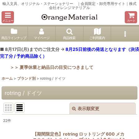
輸入文具、オリジナル・ステーショナリー ｜会員限定・卸売専用サイト｜株式
会社オレンジマテリアル
メニュー
カート
商品ラインナップ
マイページ
商品検索
ご利用案内
■ 8月17日(月)までのご注文分 →
8月25日前後の発送となります（決済
完了分 / 予約商品除く）
＞＞ 夏季休業と納品日の目安につきまして
ホーム
>
ブランド別
>
rotring / ドイツ
rotring / ドイツ
表示順変更
閉じる
22
件
表示数
:
【期間限定色】rotring ロットリング 600 メカ