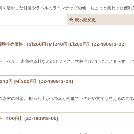
品質を活かした付箋やラベルのラインナップの他、ちょっと変わった便利
表示順変更
売価格：[S]200円 [M]240円 [L]260円】
[
ZZ-180913-02
]
ーラベル。 書類や資料などのオフィス、学校向けだけにとどまらず、
絞り込む
40円 [M]300円】
[
ZZ-180913-04
]
ム素材の付箋。 貼った上から筆記が可能で下の絵や文字も見えるので地
格：400円】
[
ZZ-180913-05
]