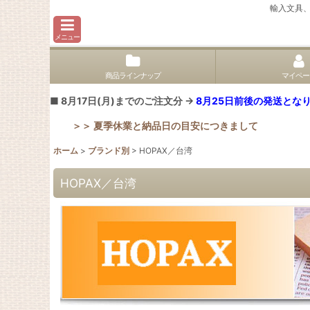
輸入文具
メニュー
商品ラインナップ
マイペー
■ 8月17日(月)までのご注文分 →
8月25日前後の発送となり
＞＞ 夏季休業と納品日の目安につきまして
ホーム
>
ブランド別
>
HOPAX／台湾
HOPAX／台湾