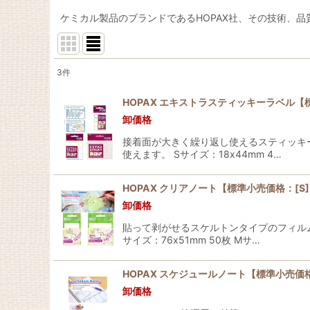
ケミカル製品のブランドであるHOPAX社、その技術、
3
件
表示数
:
HOPAX エキストラスティッキーラベル【標準小
卸価格
並び順
:
接着面が大きく繰り返し使えるスティッキ
使えます。 Sサイズ：18x44mm 4…
HOPAX クリアノート【標準小売価格：[S]2
卸価格
貼って剥がせるスケルトンタイプのフィル
サイズ：76x51mm 50枚 Mサ…
HOPAX スケジュールノート【標準小売価
卸価格